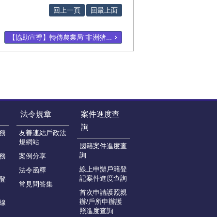
回上一頁
回最上面
【協助宣導】轉傳農業局"非洲猪...
法令規章
案件進度查
詢
務
友善連結戶政法
規網站
國籍案件進度查
詢
務
案例分享
線上申辦戶籍登
法令函釋
記案件進度查詢
登
常見問答集
首次申請護照親
辦/戶所申辦護
線
照進度查詢