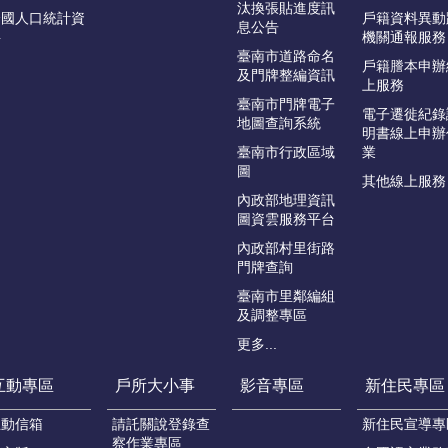
汰換張貼進度訊
全國人口統計資
戶籍資料異動
息公告
料
機關通報服務
臺南市道路命名
戶籍謄本申辦
及門牌整編資訊
上服務
臺南市門牌電子
電子遷徙紀錄
地圖查詢系統
明書線上申辦
臺南市行政區域
業
圖
其他線上服務
內政部地理資訊
圖資雲服務平台
內政部村里街路
門牌查詢
臺南市里鄰編組
及調整專區
更多...
互動專區
戶所大小事
影音專區
新住民專區
互動信箱
請託關說登錄查
新住民宣導專
察作業專區