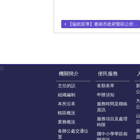
【協助宣導】臺南市政府暨區公所...
:::
機關簡介
便民服務
主任的話
各類表單
組織編制
申辦須知
本所沿革
服務時間及聯絡
資訊
轄區概況
服務項目及處理
業務概況
時限
各辦公處交通位
國中小學學區相
置
關資訊