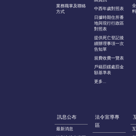
業務職掌及聯絡
中西年歲對照表
方式
日據時期住所番
地與現行行政區
對照表
提供死亡登記後
續辦理事項一次
告知單
規費收費一覽表
戶籍罰鍰處罰金
額基準表
更多...
訊息公布
法令宣導專
區
最新消息