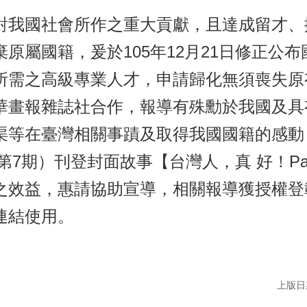
對我國社會所作之重大貢獻，且達成留才、
原屬國籍，爰於105年12月21日修正公
所需之高級專業人才，申請歸化無須喪失原
華畫報雜誌社合作，報導有殊勳於我國及具
渠等在臺灣相關事蹟及取得我國國籍的感動
卷第7期）刊登封面故事【台灣人，真 好！Pa
之效益，惠請協助宣導，相關報導獲授權登
連結使用。
上版日期