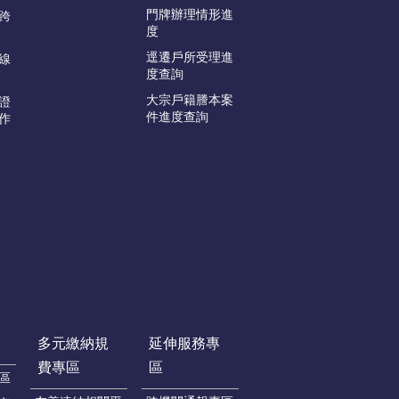
門牌辦理情形進
跨
度
逕遷戶所受理進
線
度查詢
大宗戶籍謄本案
證
件進度查詢
作
多元繳納規
延伸服務專
費專區
區
區