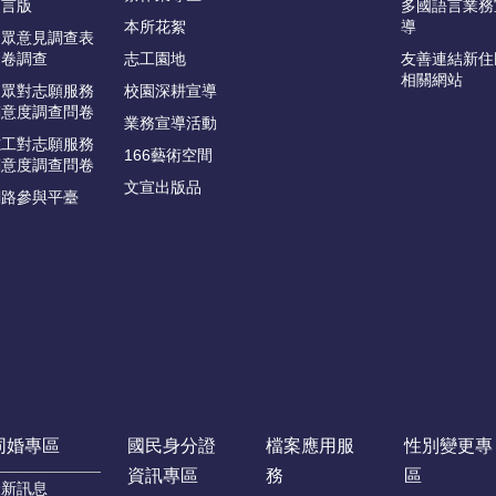
留言版
多國語言業務
本所花絮
導
民眾意見調查表
問卷調查
志工園地
友善連結新住
相關網站
民眾對志願服務
校園深耕宣導
滿意度調查問卷
業務宣導活動
志工對志願服務
166藝術空間
滿意度調查問卷
文宣出版品
網路參與平臺
同婚專區
國民身分證
檔案應用服
性別變更專
資訊專區
務
區
最新訊息