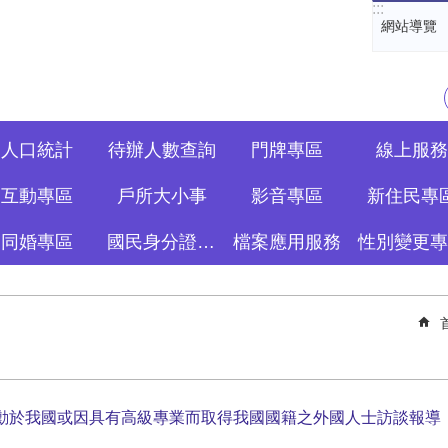
:::
網站導覽
人口統計
待辦人數查詢
門牌專區
線上服務
互動專區
戶所大小事
影音專區
新住民專
同婚專區
國民身分證資訊專區
檔案應用服務
性別變更專
勳於我國或因具有高級專業而取得我國國籍之外國人士訪談報導