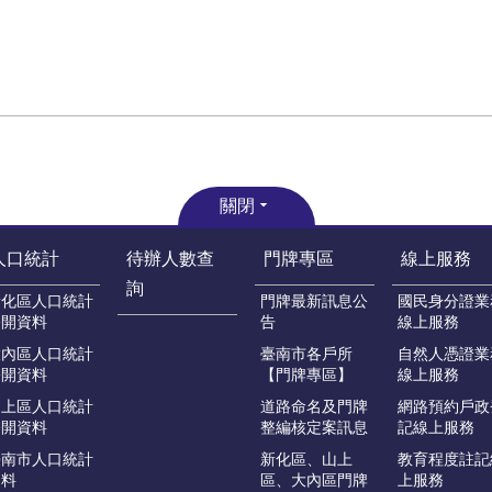
關閉
人口統計
待辦人數查
門牌專區
線上服務
詢
新化區人口統計
門牌最新訊息公
國民身分證業
公開資料
告
線上服務
大內區人口統計
臺南市各戶所
自然人憑證業
公開資料
【門牌專區】
線上服務
山上區人口統計
道路命名及門牌
網路預約戶政
公開資料
整編核定案訊息
記線上服務
臺南市人口統計
新化區、山上
教育程度註記
資料
區、大內區門牌
上服務