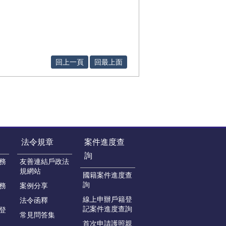
回上一頁
回最上面
法令規章
案件進度查
詢
務
友善連結戶政法
規網站
國籍案件進度查
詢
務
案例分享
線上申辦戶籍登
法令函釋
記案件進度查詢
登
常見問答集
首次申請護照親