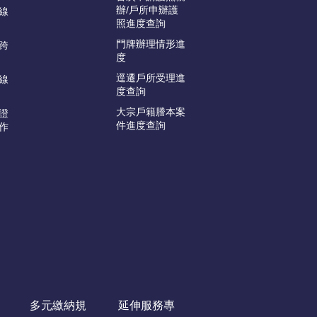
辦/戶所申辦護
線
照進度查詢
門牌辦理情形進
跨
度
逕遷戶所受理進
線
度查詢
大宗戶籍謄本案
證
件進度查詢
作
多元繳納規
延伸服務專