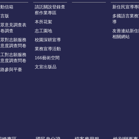
互動信箱
請託關說登錄查
新住民宣導專
察作業專區
留言版
多國語言業務
本所花絮
導
民眾意見調查表
問卷調查
志工園地
友善連結新住
相關網站
民眾對志願服務
校園深耕宣導
滿意度調查問卷
業務宣導活動
志工對志願服務
166藝術空間
滿意度調查問卷
文宣出版品
網路參與平臺