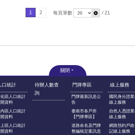
1
2
每頁筆數
/
21
關閉
人口統計
待辦人數查
門牌專區
線上服務
詢
新化區人口統計
門牌最新訊息公
國民身分證業
公開資料
告
線上服務
大內區人口統計
臺南市各戶所
自然人憑證業
公開資料
【門牌專區】
線上服務
山上區人口統計
道路命名及門牌
網路預約戶政
公開資料
整編核定案訊息
記線上服務