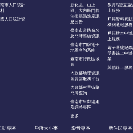
臺南市人口統計
新化區、山上
教育程度註記
資料
區、大內區門牌
上服務
汰換張貼進度訊
全國人口統計資
戶籍資料異動
息公告
料
機關通報服務
臺南市道路命名
戶籍謄本申辦
及門牌整編資訊
上服務
臺南市門牌電子
電子遷徙紀錄
地圖查詢系統
明書線上申辦
臺南市行政區域
業
圖
其他線上服務
內政部地理資訊
圖資雲服務平台
內政部村里街路
門牌查詢
臺南市里鄰編組
及調整專區
更多...
互動專區
戶所大小事
影音專區
新住民專區