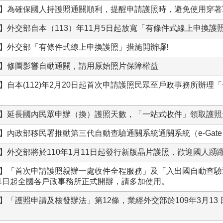
】為確保國人持護照通關順利，提醒申請護照時，避免使用穿著
】外交部自本（113）年11月5日起放寬「有條件式線上申換護
】外交部「有條件式線上申換護照」措施開辦囉!
】修圖影響自動通關，請用原始照片保障權益
】自本(112)年2月20日起首次申請護照民眾至戶政事務所辦
】延長國內民眾申辦（換）護照天數，「一站式收件」領取護照
】內政部移民署推動第三代自動查驗通關系統通關系統（e-Gat
】外交部將於110年1月11日起發行新版晶片護照，歡迎國人踴
】「首次申請護照親辦一處收件全程服務」及「入出國自動查驗
月11日起全國各戶政事務所正式開辦，請多加使用。
「護照申請及核發辦法」第12條，業經外交部於109年3月13 日以