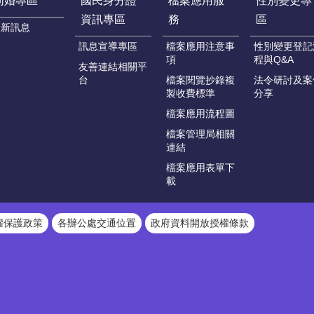
同婚專區
國民身分證
檔案應用服
性別變更專
資訊專區
務
區
最新訊息
訊息宣導專區
檔案應用注意事
性別變更登記
項
程與Q&A
友善連結相關平
台
檔案閱覽抄錄複
法令研討及案
製收費標準
分享
檔案應用流程圖
檔案管理局相關
連結
檔案應用表單下
載
權保護政策
各辦公處交通位置
政府資料開放授權條款