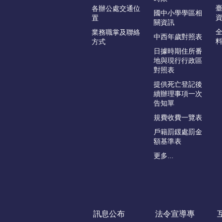
各辦公處交通位
國中小學學區相
置
關資訊
業務職掌及聯絡
中西年歲對照表
方式
日據時期住所番
地與現行行政區
對照表
提供死亡登記後
續辦理事項一次
告知單
規費收費一覽表
戶籍罰鍰處罰金
額基準表
更多...
訊息公布
法令宣導專