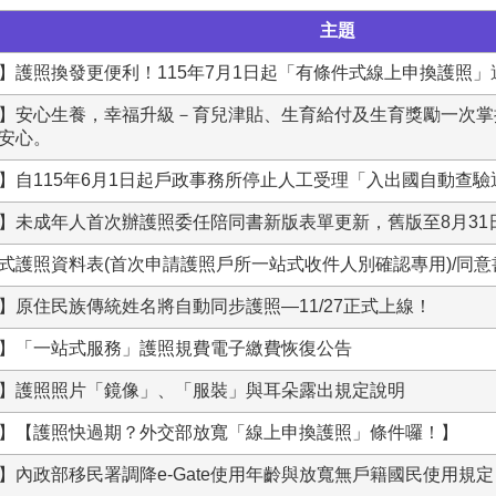
主題
】護照換發更便利！115年7月1日起「有條件式線上申換護照
】安心生養，幸福升級－育兒津貼、生育給付及生育獎勵一次掌
安心。
】自115年6月1日起戶政事務所停止人工受理「入出國自動查
】未成年人首次辦護照委任陪同書新版表單更新，舊版至8月31
式護照資料表(首次申請護照戶所一站式收件人別確認專用)/同意
】原住民族傳統姓名將自動同步護照—11/27正式上線！
】「一站式服務」護照規費電子繳費恢復公告
】護照照片「鏡像」、「服裝」與耳朵露出規定說明
】【護照快過期？外交部放寬「線上申換護照」條件囉！】
】內政部移民署調降e-Gate使用年齡與放寬無戶籍國民使用規定