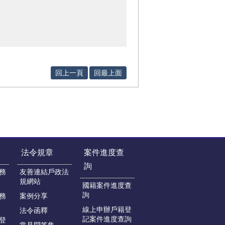
回上一頁
回最上面
法令規章
案件進度查
詢
務
友善連結戶政法
規網站
國籍案件進度查
詢
務
案例分享
線上申辦戶籍登
法令函釋
記案件進度查詢
登