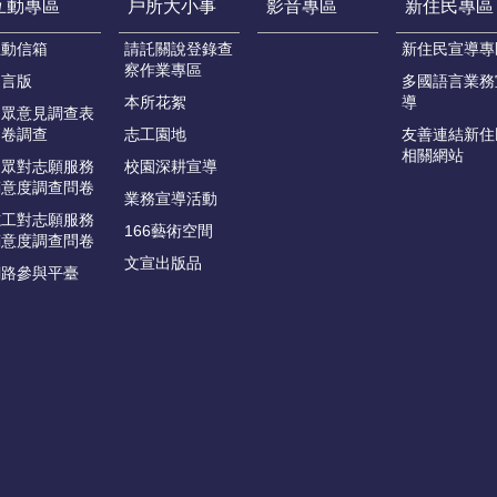
互動專區
戶所大小事
影音專區
新住民專區
互動信箱
請託關說登錄查
新住民宣導專
察作業專區
留言版
多國語言業務
本所花絮
導
民眾意見調查表
問卷調查
志工園地
友善連結新住
相關網站
民眾對志願服務
校園深耕宣導
滿意度調查問卷
業務宣導活動
志工對志願服務
166藝術空間
滿意度調查問卷
文宣出版品
網路參與平臺