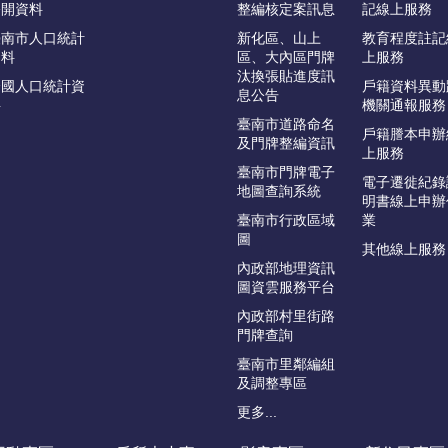
公開資料
整編核定案訊息
記線上服務
臺南市人口統計
新化區、山上
教育程度註記
資料
區、大內區門牌
上服務
汰換張貼進度訊
全國人口統計資
戶籍資料異動
息公告
料
機關通報服務
臺南市道路命名
戶籍謄本申辦
及門牌整編資訊
上服務
臺南市門牌電子
電子遷徙紀錄
地圖查詢系統
明書線上申辦
臺南市行政區域
業
圖
其他線上服務
內政部地理資訊
圖資雲服務平台
內政部村里街路
門牌查詢
臺南市里鄰編組
及調整專區
更多...