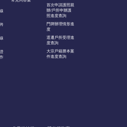
常見問答集
首次申請護照親
辦/戶所申辦護
線
照進度查詢
門牌辦理情形進
跨
度
逕遷戶所受理進
線
度查詢
大宗戶籍謄本案
證
件進度查詢
作