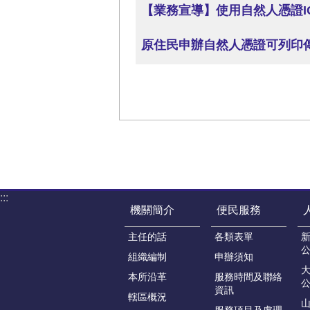
【業務宣導】使用自然人憑證I
原住民申辦自然人憑證可列印
:::
機關簡介
便民服務
主任的話
各類表單
組織編制
申辦須知
本所沿革
服務時間及聯絡
資訊
轄區概況