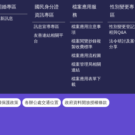
同婚專區
國民身分證
檔案應用服
性別變更專
資訊專區
務
區
最新訊息
訊息宣導專區
檔案應用注意事
性別變更登記
項
程與Q&A
友善連結相關平
台
檔案閱覽抄錄複
法令研討及案
製收費標準
分享
檔案應用流程圖
檔案管理局相關
連結
檔案應用表單下
載
權保護政策
各辦公處交通位置
政府資料開放授權條款