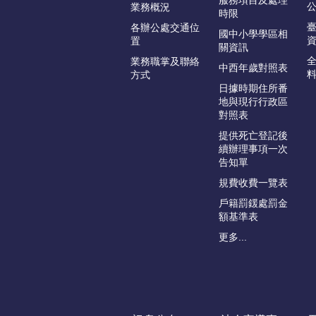
服務項目及處理
業務概況
時限
各辦公處交通位
國中小學學區相
置
關資訊
業務職掌及聯絡
中西年歲對照表
方式
日據時期住所番
地與現行行政區
對照表
提供死亡登記後
續辦理事項一次
告知單
規費收費一覽表
戶籍罰鍰處罰金
額基準表
更多...