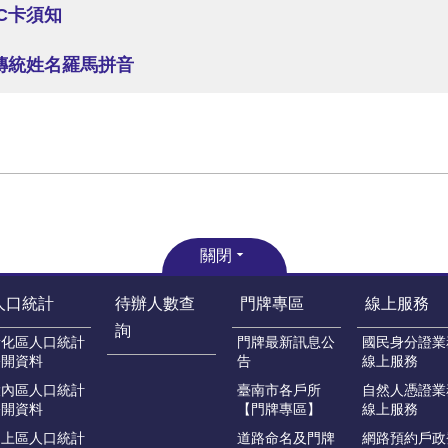
C卡須知
傳統姓名羅馬拼音
關閉
人口統計
待辦人數查
門牌專區
線上服務
詢
新化區人口統計
門牌最新訊息公
國民身分證業
公開資料
告
線上服務
大內區人口統計
臺南市各戶所
自然人憑證業
公開資料
【門牌專區】
線上服務
山上區人口統計
道路命名及門牌
網路預約戶政