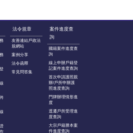
法令規章
案件進度查
詢
務
友善連結戶政法
規網站
國籍案件進度查
詢
務
案例分享
線上申辦戶籍登
法令函釋
記案件進度查詢
登
常見問答集
首次申請護照親
辦/戶所申辦護
線
照進度查詢
門牌辦理情形進
跨
度
逕遷戶所受理進
線
度查詢
大宗戶籍謄本案
證
件進度查詢
作