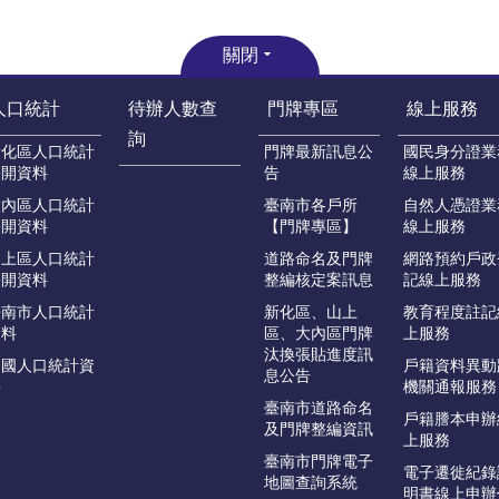
關閉
人口統計
待辦人數查
門牌專區
線上服務
詢
新化區人口統計
門牌最新訊息公
國民身分證業
公開資料
告
線上服務
大內區人口統計
臺南市各戶所
自然人憑證業
公開資料
【門牌專區】
線上服務
山上區人口統計
道路命名及門牌
網路預約戶政
公開資料
整編核定案訊息
記線上服務
臺南市人口統計
新化區、山上
教育程度註記
資料
區、大內區門牌
上服務
汰換張貼進度訊
全國人口統計資
戶籍資料異動
息公告
料
機關通報服務
臺南市道路命名
戶籍謄本申辦
及門牌整編資訊
上服務
臺南市門牌電子
電子遷徙紀錄
地圖查詢系統
明書線上申辦