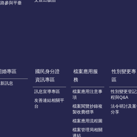
文宣出版品
網路參與平臺
同婚專區
國民身分證
檔案應用服
性別變更專
資訊專區
務
區
最新訊息
訊息宣導專區
檔案應用注意事
性別變更登記
項
程與Q&A
友善連結相關平
台
檔案閱覽抄錄複
法令研討及案
製收費標準
分享
檔案應用流程圖
檔案管理局相關
連結