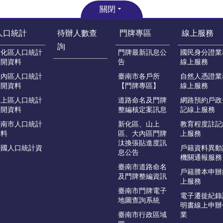
關閉
人口統計
待辦人數查
門牌專區
線上服務
詢
新化區人口統計
門牌最新訊息公
國民身分證業
公開資料
告
線上服務
大內區人口統計
臺南市各戶所
自然人憑證業
公開資料
【門牌專區】
線上服務
山上區人口統計
道路命名及門牌
網路預約戶政
公開資料
整編核定案訊息
記線上服務
臺南市人口統計
新化區、山上
教育程度註記
資料
區、大內區門牌
上服務
汰換張貼進度訊
全國人口統計資
戶籍資料異動
息公告
料
機關通報服務
臺南市道路命名
戶籍謄本申辦
及門牌整編資訊
上服務
臺南市門牌電子
電子遷徙紀錄
地圖查詢系統
明書線上申辦
臺南市行政區域
業