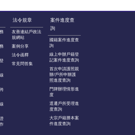
法令規章
案件進度查
詢
務
友善連結戶政法
規網站
國籍案件進度查
詢
務
案例分享
線上申辦戶籍登
法令函釋
記案件進度查詢
登
常見問答集
首次申請護照親
辦/戶所申辦護
線
照進度查詢
門牌辦理情形進
跨
度
逕遷戶所受理進
線
度查詢
大宗戶籍謄本案
證
件進度查詢
作