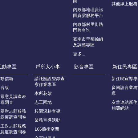
圖
其他線上服務
內政部地理資訊
圖資雲服務平台
內政部村里街路
門牌查詢
臺南市里鄰編組
及調整專區
更多...
互動專區
戶所大小事
影音專區
新住民專區
互動信箱
請託關說登錄查
新住民宣導專
察作業專區
留言版
多國語言業務
本所花絮
導
民眾意見調查表
問卷調查
志工園地
友善連結新住
相關網站
民眾對志願服務
校園深耕宣導
滿意度調查問卷
業務宣導活動
志工對志願服務
166藝術空間
滿意度調查問卷