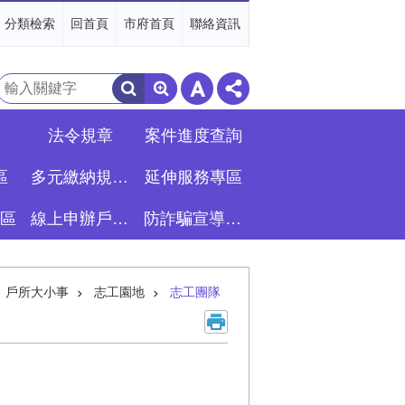
分類檢索
回首頁
市府首頁
聯絡資訊
搜
尋
法令規章
案件進度查詢
區
多元繳納規費專區
延伸服務專區
區
線上申辦戶籍登記專區
防詐騙宣導專區
戶所大小事
志工園地
志工團隊