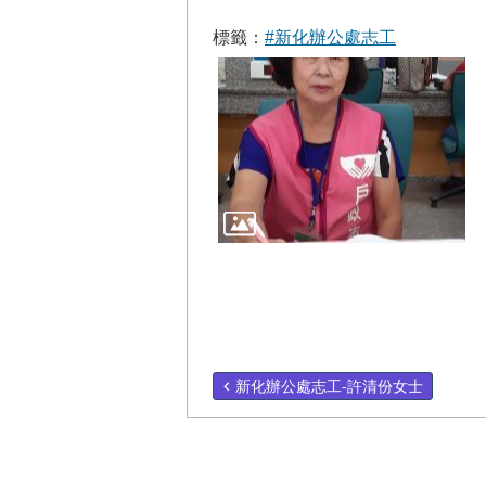
標籤：
#新化辦公處志工
新化辦公處志工-許清份女士