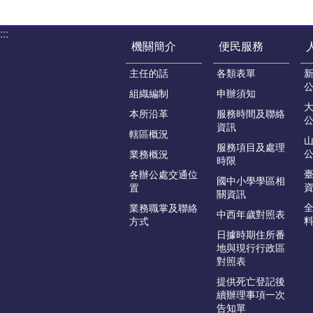
:::
機關簡介
便民服務
主任的話
各類表單
組織編制
申辦須知
本所沿革
服務時間及聯絡
資訊
轄區概況
服務項目及處理
業務概況
時限
各辦公處交通位
國中小學學區相
置
關資訊
業務職掌及聯絡
中西年歲對照表
方式
日據時期住所番
地與現行行政區
對照表
提供死亡登記後
續辦理事項一次
告知單